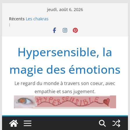
Passer
jeudi, août 6, 2026
au
Récents
Les chakras
contenu
:
Cultiver une vision positive de la vie
Les aliments à indice glycémique bas
L’ indice glycémique (IG) important pour une
bonne santé
Hypersensible, la
Les 5 blessures : les comprendre et les guérir
magie des émotions
Le regard du monde à travers son coeur, avec
empathie et sans jugement.