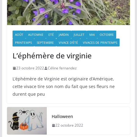
AOÛT
AUTOMNE
ETÉ
JARDIN
JUILLET
MAI
OCTOBRE
PRINTEMPS
SEPTEMBRE
VIVACE D'ÉTÉ
VIVACES DE PRINTEMPS
L’éphémère de virginie
23 octobre 2022
Céline fernandez
L’éphémère de Virginie est originaire d’Amérique,
cette vivace tire son nom du fait que ses fleurs ne
durent que peu
Halloween
22 octobre 2022