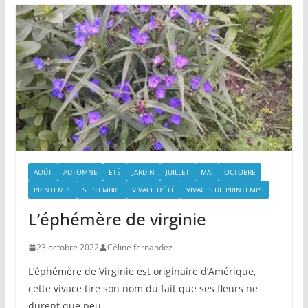
AOÛT
AUTOMNE
ETÉ
JARDIN
JUILLET
MAI
OCTOBRE
PRINTEMPS
SEPTEMBRE
VIVACE D'ÉTÉ
VIVACES DE PRINTEMPS
L’éphémère de virginie
23 octobre 2022
Céline fernandez
L’éphémère de Virginie est originaire d’Amérique,
cette vivace tire son nom du fait que ses fleurs ne
durent que peu