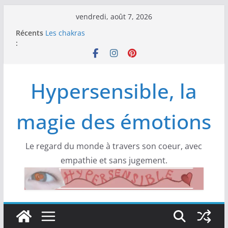
Passer
vendredi, août 7, 2026
au
Récents
Les chakras
contenu
:
Cultiver une vision positive de la vie
Les aliments à indice glycémique bas
L’ indice glycémique (IG) important pour une
bonne santé
Hypersensible, la
Les 5 blessures : les comprendre et les guérir
magie des émotions
Le regard du monde à travers son coeur, avec
empathie et sans jugement.